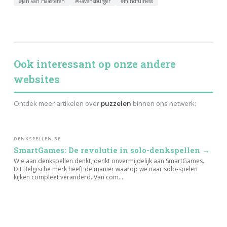
#Jan van Haasteren
#Ravensburger
#mindfulness
Ook interessant op onze andere
websites
Ontdek meer artikelen over
puzzelen
binnen ons netwerk:
DENKSPELLEN.BE
SmartGames: De revolutie in solo-denkspellen →
Wie aan denkspellen denkt, denkt onvermijdelijk aan SmartGames.
Dit Belgische merk heeft de manier waarop we naar solo-spelen
kijken compleet veranderd. Van com...